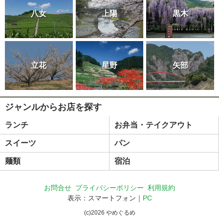
八女
上陽
黒木
立花
星野
矢部
ジャンルからお店を探す
ランチ
お弁当・テイクアウト
スイーツ
パン
麺類
宿泊
お問合せ
プライバシーポリシー
利用規約
表示：スマートフォン｜
PC
(c)
2026
やめぐるめ