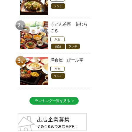
ランチ
うどん茶寮 花むら
さき
八女
麺類
ランチ
洋食屋 びーふ亭
八女
ランチ
ランキング一覧を見る