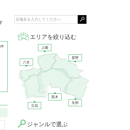
す
エリアを絞り込む
携帯
上陽
星野
八女
黒木
矢部
立花
ジャンルで選ぶ