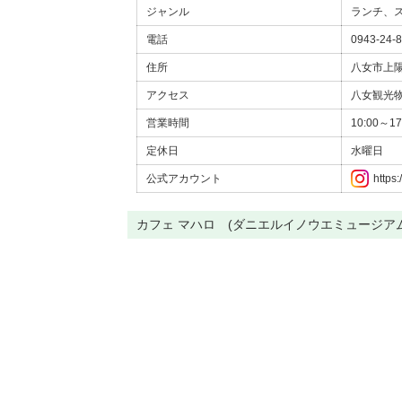
ジャンル
ランチ、
電話
0943-24-
住所
八女市上陽
アクセス
八女観光物
営業時間
10:00～1
定休日
水曜日
公式アカウント
https
カフェ マハロ (ダニエルイノウエミュージア