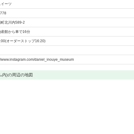
スイーツ
8778
町北川内589-2
産館から車で16分
7:00(オーダーストップ16:20)
://www.instagram.com/daniel_inouye_museum
ム内)の周辺の地図