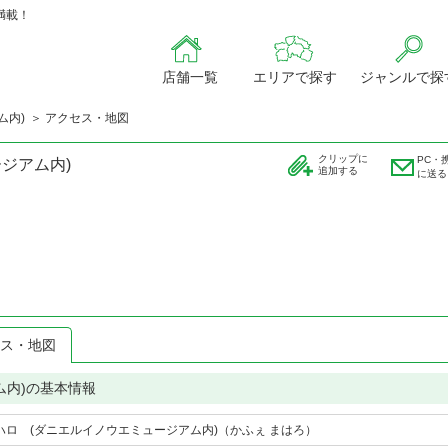
満載！
店舗一覧
エリアで探す
ジャンルで探
ム内)
アクセス・地図
クリップに
PC・
ジアム内)
追加する
に送る
ス・地図
ム内)の基本情報
ハロ (ダニエルイノウエミュージアム内)（かふぇ まはろ）